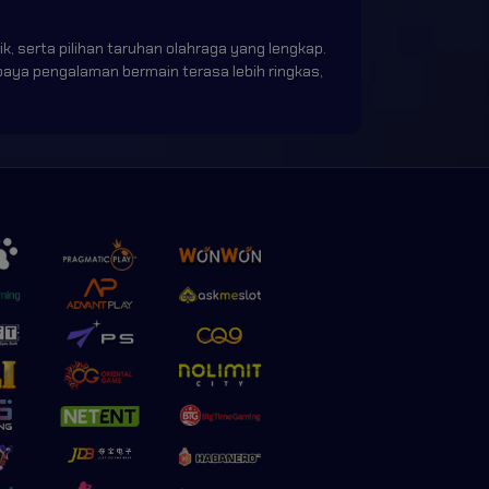
, serta pilihan taruhan olahraga yang lengkap.
paya pengalaman bermain terasa lebih ringkas,