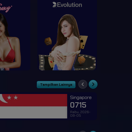
Tampilkan Lainnya
Singapore
0715
Rabu, 2026-
08-05