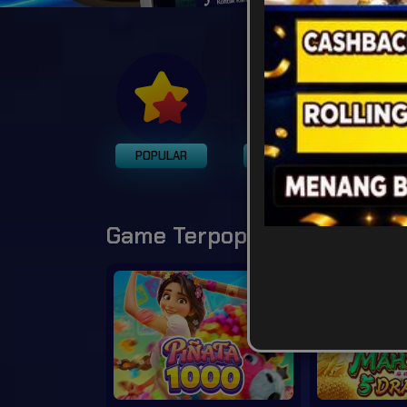
POPULAR
SLOT
C
Game Terpopuler