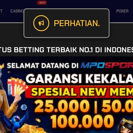
OT
CASINO
LIVE GAME
SPORTSBOOK
LOTTERY
POKER
PERHATIAN.
Fri, August 7, 4:20
TUS BETTING TERBAIK NO.1 DI INDONE