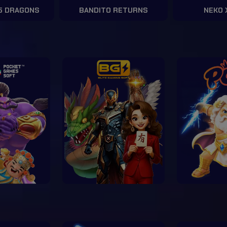
5 DRAGONS
BANDITO RETURNS
NEKO 