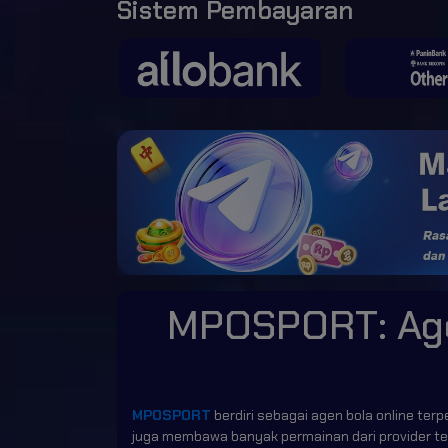
Sistem Pembayaran
MPOSPORT: Age
MPOSPORT
berdiri sebagai agen bola online terp
juga membawa banyak permainan dari provider ter