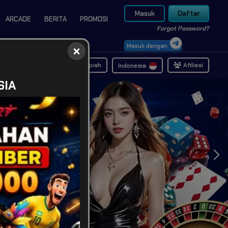
Masuk
Daftar
ARCADE
BERITA
PROMOSI
Forgot Password?
Masuk dengan:
:48 AM
Rupiah
Afiliasi
Indonesia
SIA