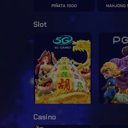
PIÑATA 1000
MAHJONG 
Slot
Casino